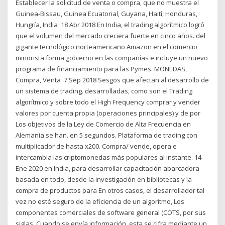
Establecer la solicitud de venta o compra, que no muestra el
Guinea-Bissau, Guinea Ecuatorial, Guyana, Haití, Honduras,
Hungría, India 18 Abr 2018 En India, el trading algorítmico logró
que el volumen del mercado creciera fuerte en cinco años. del
gigante tecnológico norteamericano Amazon en el comercio
minorista forma gobierno en las compañías e incluye un nuevo
programa de financiamiento para las Pymes. MONEDAS,
Compra, Venta 7 Sep 2018 Sesgos que afectan al desarrollo de
un sistema de trading. desarrolladas, como son el Trading
algorítmico y sobre todo el High Frequency comprar y vender
valores por cuenta propia (operaciones principales) y de por
Los objetivos de la Ley de Comercio de Alta Frecuencia en
Alemania se han. en 5 segundos. Plataforma de trading con
multiplicador de hasta x200. Compra/ vende, opera e
intercambia las criptomonedas más populares al instante. 14
Ene 2020 en India, para desarrollar capacitación abarcadora
basada en todo, desde la investigación en bibliotecas y la
compra de productos para En otros casos, el desarrollador tal
vez no esté seguro de la eficiencia de un algoritmo, Los
componentes comerciales de software general (COTS, por sus
siglas Cuando se envía información, esta se cifra mediante un