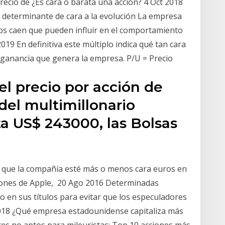
 precio de ¿Es cara o barata una acción? 4 Oct 2018
 determinante de cara a la evolución La empresa
dos caen que pueden influir en el comportamiento
019 En definitiva este múltiplo indica qué tan cara
a ganancia que genera la empresa. P/U = Precio
el precio por acción de
del multimillonario
a US$ 243000, las Bolsas
ica que la compañía esté más o menos cara euros en
iones de Apple, 20 Ago 2016 Determinadas
 en sus títulos para evitar que los especuladores
2018 ¿Qué empresa estadounidense capitaliza más
res no aptos para mileuristas: Top 10 acciones más