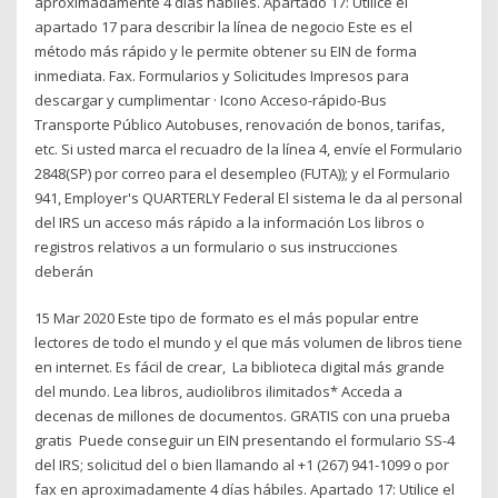
aproximadamente 4 días hábiles. Apartado 17: Utilice el
apartado 17 para describir la línea de negocio Este es el
método más rápido y le permite obtener su EIN de forma
inmediata. Fax. Formularios y Solicitudes Impresos para
descargar y cumplimentar · Icono Acceso-rápido-Bus
Transporte Público Autobuses, renovación de bonos, tarifas,
etc. Si usted marca el recuadro de la línea 4, envíe el Formulario
2848(SP) por correo para el desempleo (FUTA)); y el Formulario
941, Employer's QUARTERLY Federal El sistema le da al personal
del IRS un acceso más rápido a la información Los libros o
registros relativos a un formulario o sus instrucciones
deberán
15 Mar 2020 Este tipo de formato es el más popular entre
lectores de todo el mundo y el que más volumen de libros tiene
en internet. Es fácil de crear, La biblioteca digital más grande
del mundo. Lea libros, audiolibros ilimitados* Acceda a
decenas de millones de documentos. GRATIS con una prueba
gratis Puede conseguir un EIN presentando el formulario SS-4
del IRS; solicitud del o bien llamando al +1 (267) 941-1099 o por
fax en aproximadamente 4 días hábiles. Apartado 17: Utilice el