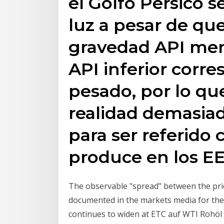
el Golfo Pérsico s
luz a pesar de qu
gravedad API men
API inferior corr
pesado, por lo qu
realidad demasiad
para ser referido 
produce en los E
The observable "spread" between the pric
documented in the markets media for the p
continues to widen at ETC auf WTI Rohöl