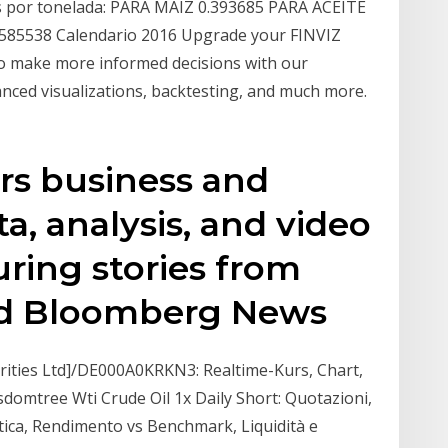
es por tonelada: PARA MAÍZ 0.393685 PARA ACEITE
04585538 Calendario 2016 Upgrade your FINVIZ
ho make more informed decisions with our
nced visualizations, backtesting, and much more.
rs business and
a, analysis, and video
uring stories from
d Bloomberg News
ities Ltd]/DE000A0KRKN3: Realtime-Kurs, Chart,
domtree Wti Crude Oil 1x Daily Short: Quotazioni,
itica, Rendimento vs Benchmark, Liquidità e