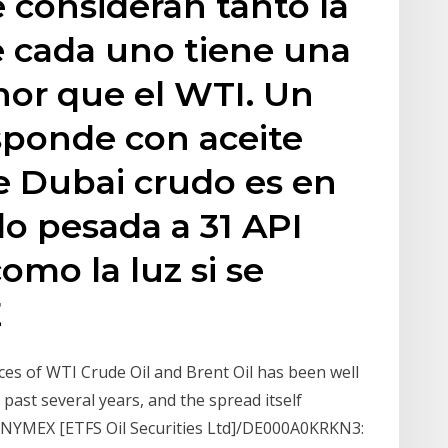
e consideran tanto la
e cada uno tiene una
or que el WTI. Un
esponde con aceite
e Dubai crudo es en
o pesada a 31 API
como la luz si se
E
es of WTI Crude Oil and Brent Oil has been well
ast several years, and the spread itself
 NYMEX [ETFS Oil Securities Ltd]/DE000A0KRKN3: