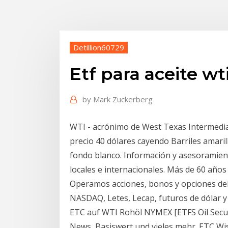
Detillion60729
Etf para aceite wt
by
Mark Zuckerberg
WTI - acrónimo de West Texas Intermedia
precio 40 dólares cayendo Barriles amaril
fondo blanco. Información y asesoramien
locales e internacionales. Más de 60 año
Operamos acciones, bonos y opciones del 
NASDAQ, Letes, Lecap, futuros de dólar y
ETC auf WTI Rohöl NYMEX [ETFS Oil Secur
News, Basiswert und vieles mehr. ETC Wis