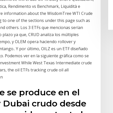
itica, Rendimento vs Benchmark, Liquidità e
re information about the WisdomTree WTI Crude
ng to one of the sections under this page such as
s and others. Los 3 ETFs que mencionas serían
go plazo ya que, CRUD analiza los múltiples
iempo, y OLEM opera haciendo rollover y
ntango.. Y por último, OILZ es un ETF diseñado
o. Podemos ver en la siguiente gráfica como se
Investment While West Texas Intermediate crude
s, the oil ETFs tracking crude oil all
in
e se produce en el
y Dubai crudo desde