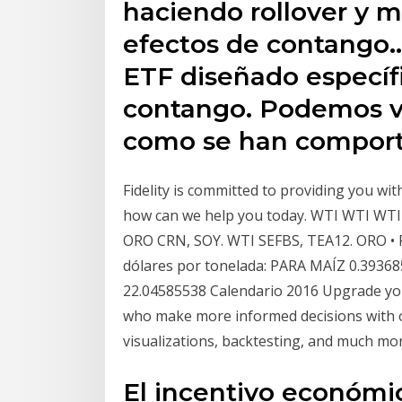
haciendo rollover y 
efectos de contango..
ETF diseñado específ
contango. Podemos ve
como se han compor
Fidelity is committed to providing you wit
how can we help you today. WTI WTI WTI 
ORO CRN, SOY. WTI SEFBS, TEA12. ORO • P
dólares por tonelada: PARA MAÍZ 0.39368
22.04585538 Calendario 2016 Upgrade you
who make more informed decisions with 
visualizations, backtesting, and much mo
El incentivo económi